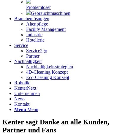
Problemlöser
Gebrauchtmaschinen
Branchenlösungen
Altenpflege
Facility Management
Industrie
Hotellerie
Service
Service2go
Partner
Nachhaltigkeit
Nachhaltigkeitsstrategien
4D-Cleaning Konzept
Eco-Cleaning Konzept
Robotik
KenterNext
Unternehmen
News
Kontakt
Menü
Menü
Kenter sagt Danke an alle Kunden,
Partner und Fans