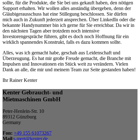
sollte, für die Produkte, die Sie bei uns gekauft haben, den nötigen
Support erhalten. Wir wollen alles anständig übergeben, denn der
Gläubigerausschuss hat eine Stillegung beschlossen. Sie dürfen
mich auch in Zukunft jederzeit ansprechen. Über LinkedIn oder die
bekannte Handynummer bin ich gerne für Sie erreichbar. Da wir in
den nächsten Tagen aber trotzdem noch intensive
Investorengespräche führen, gibt es doch noch Hoffnung für ein
wirklich spannendes Konstrukt, falls es dazu kommen sollte.
Alles, was ich gemacht habe, geschah aus Leidenschaft und
Überzeugung. Es hat mir große Freude gemacht, die Branche mit
Impulsen und Innovationen ein Stück weit zu verändern. Vielen
Dank an alle, die mir und meinem Team zur Seite gestanden haben!
Ihr Rainer Kenter
Kenter Gebraucht- und
Mietmaschinen GmbH
Peter-Henlein-Str. 10
89312 Günzburg
Germany
Fon:
+49 155 61073267
Mail
:
s.mert@kenter.de