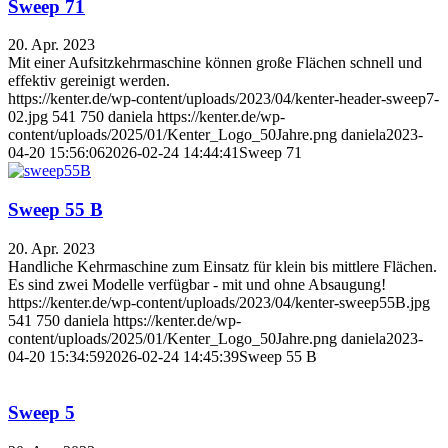
Sweep 71
20. Apr. 2023
Mit einer Aufsitzkehrmaschine können große Flächen schnell und
effektiv gereinigt werden.
https://kenter.de/wp-content/uploads/2023/04/kenter-header-sweep7-
02.jpg
541
750
daniela
https://kenter.de/wp-
content/uploads/2025/01/Kenter_Logo_50Jahre.png
daniela
2023-
04-20 15:56:06
2026-02-24 14:44:41
Sweep 71
Sweep 55 B
20. Apr. 2023
Handliche Kehrmaschine zum Einsatz für klein bis mittlere Flächen.
Es sind zwei Modelle verfügbar - mit und ohne Absaugung!
https://kenter.de/wp-content/uploads/2023/04/kenter-sweep55B.jpg
541
750
daniela
https://kenter.de/wp-
content/uploads/2025/01/Kenter_Logo_50Jahre.png
daniela
2023-
04-20 15:34:59
2026-02-24 14:45:39
Sweep 55 B
Sweep 5