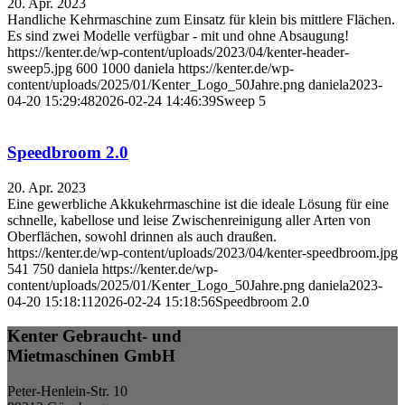
20. Apr. 2023
Handliche Kehrmaschine zum Einsatz für klein bis mittlere Flächen.
Es sind zwei Modelle verfügbar - mit und ohne Absaugung!
https://kenter.de/wp-content/uploads/2023/04/kenter-header-
sweep5.jpg
600
1000
daniela
https://kenter.de/wp-
content/uploads/2025/01/Kenter_Logo_50Jahre.png
daniela
2023-
04-20 15:29:48
2026-02-24 14:46:39
Sweep 5
Speedbroom 2.0
20. Apr. 2023
Eine gewerbliche Akkukehrmaschine ist die ideale Lösung für eine
schnelle, kabellose und leise Zwischenreinigung aller Arten von
Oberflächen, sowohl drinnen als auch draußen.
https://kenter.de/wp-content/uploads/2023/04/kenter-speedbroom.jpg
541
750
daniela
https://kenter.de/wp-
content/uploads/2025/01/Kenter_Logo_50Jahre.png
daniela
2023-
04-20 15:18:11
2026-02-24 15:18:56
Speedbroom 2.0
Kenter Gebraucht- und
Mietmaschinen GmbH
Peter-Henlein-Str. 10