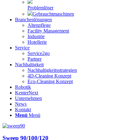
Problemlöser
Gebrauchtmaschinen
Branchenlösungen
Altenpflege
Facility Management
Industrie
Hotellerie
Service
Service2go
Partner
Nachhaltigkeit
Nachhaltigkeitsstrategien
4D-Cleaning Konzept
Eco-Cleaning Konzept
Robotik
KenterNext
Unternehmen
News
Kontakt
Menü
Menü
Sweep 90/100/120